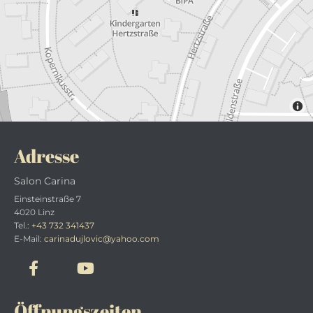
Adresse
Salon Carina
Einsteinstraße 7
4020 Linz
Tel.:
+43 732 341437
E-Mail:
carinadujlovic@yahoo.com
Öffnungszeiten